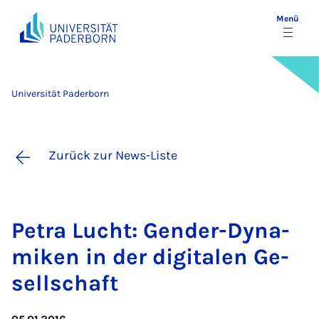
Menü
Universität Paderborn
Zurück zur News-Liste
Pe­tra Lucht: Gen­der-Dy­na­
mi­ken in der di­gi­ta­len Ge­
sell­schaft