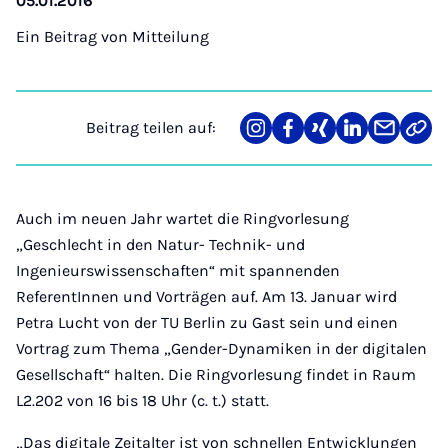
05.01.2016
Ein Beitrag von
Mitteilung
Beitrag teilen auf:
Teilen
Teilen
Teilen
Teilen
Teilen
Link
auf
auf
auf
auf
über
kopi
Instagram
Facebook
Xing
LinkedIn
E-
Mail
Auch im neuen Jahr wartet die Ringvorlesung
„Geschlecht in den Natur- Technik- und
Ingenieurswissenschaften“ mit spannenden
ReferentInnen und Vorträgen auf. Am 13. Januar wird
Petra Lucht von der TU Berlin zu Gast sein und einen
Vortrag zum Thema „Gender-Dynamiken in der digitalen
Gesellschaft“ halten. Die Ringvorlesung findet in Raum
L2.202 von 16 bis 18 Uhr (c. t.) statt.
„Das digitale Zeitalter ist von schnellen Entwicklungen