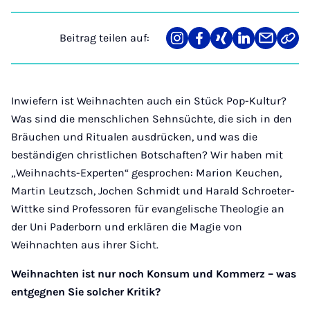
Beitrag teilen auf:
Teilen
Teilen
Teilen
Teilen
Teilen
Link
auf
auf
auf
auf
über
kopi
Instagram
Facebook
Xing
LinkedIn
E-
Mail
Inwiefern ist Weihnachten auch ein Stück Pop-Kultur?
Was sind die menschlichen Sehnsüchte, die sich in den
Bräuchen und Ritualen ausdrücken, und was die
beständigen christlichen Botschaften? Wir haben mit
„Weihnachts-Experten“ gesprochen: Marion Keuchen,
Martin Leutzsch, Jochen Schmidt und Harald Schroeter-
Wittke sind Professoren für evangelische Theologie an
der Uni Paderborn und erklären die Magie von
Weihnachten aus ihrer Sicht.
Weihnachten ist nur noch Konsum und Kommerz – was
entgegnen Sie solcher Kritik?