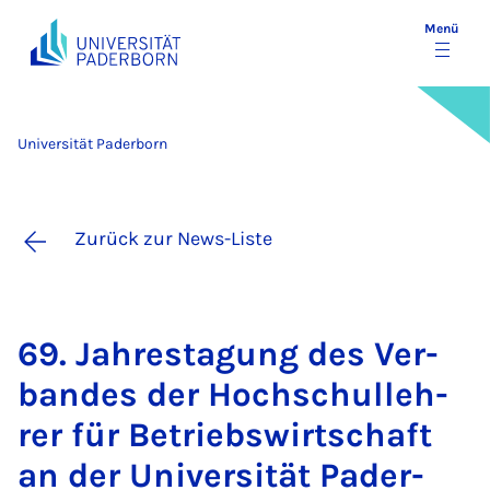
Menü
Universität Paderborn
Zurück zur News-Liste
69. Jah­res­ta­gung des Ver­
ban­des der Hoch­schul­leh­
rer für Be­triebs­wirt­schaft
an der Uni­ver­si­tät Pa­der­