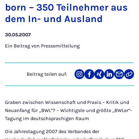
born – 350 Teil­neh­mer aus
dem In- und Aus­land
30.05.2007
Ein Beitrag von
Pressemitteilung
Beitrag teilen auf:
Teilen
Teilen
Teilen
Teilen
Teilen
Link
auf
auf
auf
auf
über
kopi
Instagram
Facebook
Xing
LinkedIn
E-
Mail
Graben zwischen Wissenschaft und Praxis – Kritik und
Neuanfang für „BWL“? – Wichtigste und größte „BWLer“-
Tagung im deutschsprachigen Raum
Die Jahrestagung 2007 des Verbandes der