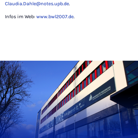
Claudia.Dahle@notes.upb.de
.
Infos im Web:
www.bwl2007.de
.