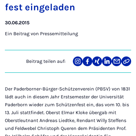
fest ein­ge­la­den
30.06.2015
Ein Beitrag von
Pressemitteilung
Beitrag teilen auf:
Teilen
Teilen
Teilen
Teilen
Teilen
Link
auf
auf
auf
auf
über
kopi
Instagram
Facebook
Xing
LinkedIn
E-
Mail
Der Paderborner-Bürger-Schützenverein (PBSV) von 1831
lädt auch in diesem Jahr Erstsemester der Universität
Paderborn wieder zum Schützenfest ein, das vom 10. bis
13. Juli stattfindet. Oberst Elmar Kloke übergab mit
Oberstleutnant Andreas Liedtke, Rendant Willy Steffens
und Feldwebel Christoph Queren dem Präsidenten Prof.