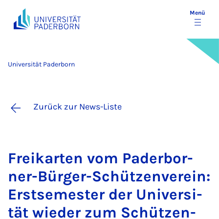
Menü
Universität Paderborn
Zurück zur News-Liste
Frei­kar­ten vom Pa­der­bor­
ner-Bür­ger-Schüt­zen­ver­ein:
Erst­se­mes­ter der Uni­ver­si­
tät wie­der zum Schüt­zen­