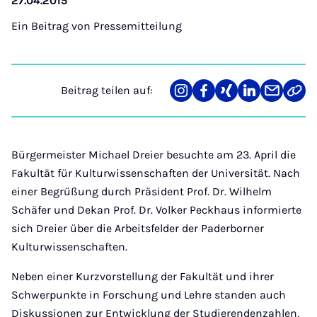
27.04.2015
Ein Beitrag von
Pressemitteilung
Beitrag teilen auf:
Teilen
Teilen
Teilen
Teilen
Teilen
Link
auf
auf
auf
auf
über
kopi
Instagram
Facebook
Xing
LinkedIn
E-
Mail
Bürgermeister Michael Dreier besuchte am 23. April die
Fakultät für Kulturwissenschaften der Universität. Nach
einer Begrüßung durch Präsident Prof. Dr. Wilhelm
Schäfer und Dekan Prof. Dr. Volker Peckhaus informierte
sich Dreier über die Arbeitsfelder der Paderborner
Kulturwissenschaften.
Neben einer Kurzvorstellung der Fakultät und ihrer
Schwerpunkte in Forschung und Lehre standen auch
Diskussionen zur Entwicklung der Studierendenzahlen,