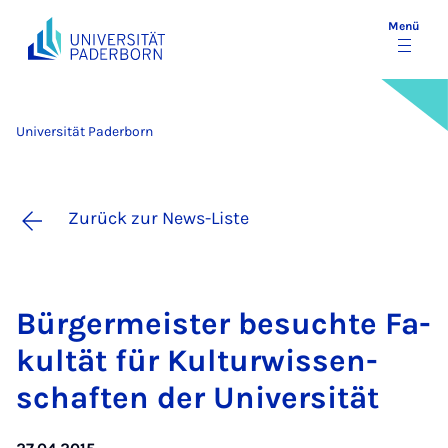
Menü
Universität Paderborn
Zurück zur News-Liste
Bür­ger­meis­ter be­such­te Fa­
kul­tät für Kul­tur­wis­sen­
schaf­ten der Uni­ver­si­tät