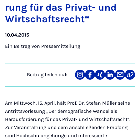
rung für das Pri­vat- und
Wirt­schafts­recht“
10.04.2015
Ein Beitrag von
Pressemitteilung
Beitrag teilen auf:
Teilen
Teilen
Teilen
Teilen
Teilen
Link
auf
auf
auf
auf
über
kopi
Instagram
Facebook
Xing
LinkedIn
E-
Mail
Am Mittwoch, 15. April, hält Prof. Dr. Stefan Müller seine
Antrittsvorlesung „Der demografische Wandel als
Herausforderung für das Privat- und Wirtschaftsrecht“.
Zur Veranstaltung und dem anschließenden Empfang
sind Hochschulangehörige und interessierte