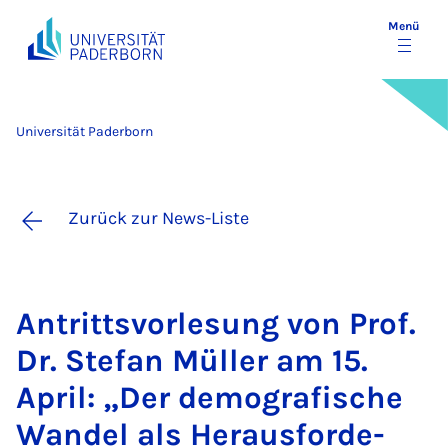
Menü
Universität Paderborn
Zurück zur News-Liste
An­tritts­vor­le­sung von Prof.
Dr. Ste­fan Mül­ler am 15.
April: „Der de­mo­gra­fi­sche
Wan­del als Her­aus­for­de­