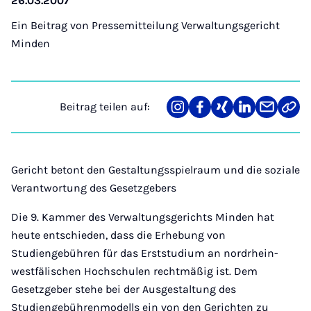
26.03.2007
Ein Beitrag von
Pressemitteilung Verwaltungsgericht
Minden
Beitrag teilen auf:
Teilen
Teilen
Teilen
Teilen
Teilen
Link
auf
auf
auf
auf
über
kopi
Instagram
Facebook
Xing
LinkedIn
E-
Mail
Gericht betont den Gestaltungsspielraum und die soziale
Verantwortung des Gesetzgebers
Die 9. Kammer des Verwaltungsgerichts Minden hat
heute entschieden, dass die Erhebung von
Studiengebühren für das Erststudium an nordrhein-
westfälischen Hochschulen rechtmäßig ist. Dem
Gesetzgeber stehe bei der Ausgestaltung des
Studiengebührenmodells ein von den Gerichten zu