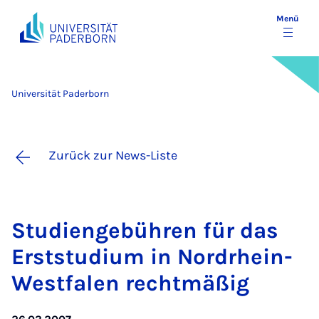
Menü
Universität Paderborn
Zurück zur News-Liste
Stu­dien­ge­büh­ren für das
Erst­stu­di­um in Nord­rhein-
West­fa­len recht­mä­ßig