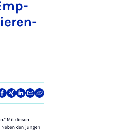
 Emp­
ie­ren­
len
Teilen
Teilen
Teilen
Teilen
Link
auf
auf
auf
über
kopieren
tagram
Facebook
Xing
LinkedIn
E-
Mail
n." Mit diesen
e. Neben den jungen