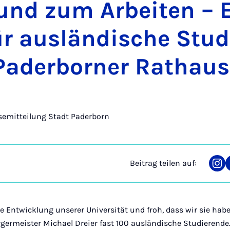
 und zum Ar­bei­ten –
r aus­län­di­sche Stu­d
a­der­bor­ner Rat­haus
semitteilung Stadt Paderborn
Beitrag teilen auf:
Tei
auf
Ins
die Entwicklung unserer Universität und froh, dass wir sie habe
germeister Michael Dreier fast 100 ausländische Studierend