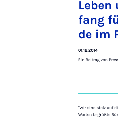
Le­ben
fang fü
de im P
01.12.2014
Ein Beitrag von
Pres
"Wir sind stolz auf 
Worten begrüßte Bür