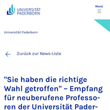
Menü
Universität Paderborn
Zurück zur News-Liste
"Sie ha­ben die rich­ti­ge
Wahl ge­trof­fen" – Emp­fang
für neu­be­ru­fe­ne Pro­fes­so­
ren der Uni­ver­si­tät Pa­der­