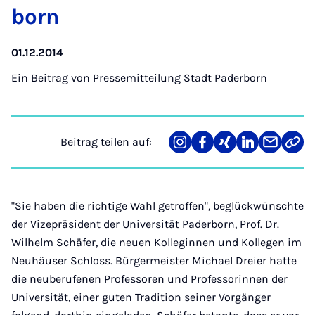
born
01.12.2014
Ein Beitrag von
Pressemitteilung Stadt Paderborn
Beitrag teilen auf:
Teilen
Teilen
Teilen
Teilen
Teilen
Link
auf
auf
auf
auf
über
kopi
Instagram
Facebook
Xing
LinkedIn
E-
Mail
"Sie haben die richtige Wahl getroffen", beglückwünschte
der Vizepräsident der Universität Paderborn, Prof. Dr.
Wilhelm Schäfer, die neuen Kolleginnen und Kollegen im
Neuhäuser Schloss. Bürgermeister Michael Dreier hatte
die neuberufenen Professoren und Professorinnen der
Universität, einer guten Tradition seiner Vorgänger