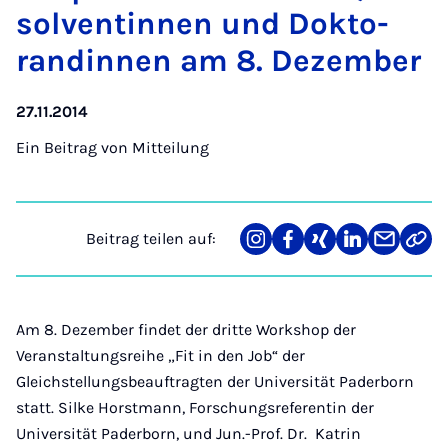
sol­ven­tin­nen und Dok­to­
ran­din­nen am 8. De­zem­ber
27.11.2014
Ein Beitrag von
Mitteilung
Beitrag teilen auf:
Teilen
Teilen
Teilen
Teilen
Teilen
Link
auf
auf
auf
auf
über
kopi
Instagram
Facebook
Xing
LinkedIn
E-
Mail
Am 8. Dezember findet der dritte Workshop der
Veranstaltungsreihe „Fit in den Job“ der
Gleichstellungsbeauftragten der Universität Paderborn
statt. Silke Horstmann, Forschungsreferentin der
Universität Paderborn, und Jun.-Prof. Dr. Katrin