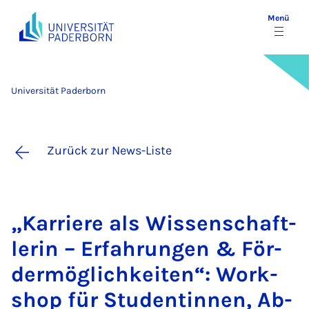
Menü
Universität Paderborn
Zurück zur News-Liste
„Kar­rie­re als Wis­sen­schaft­
le­rin – Er­fah­run­gen & För­
der­mög­lich­kei­ten“: Work­
shop für Stu­den­tin­nen, Ab­