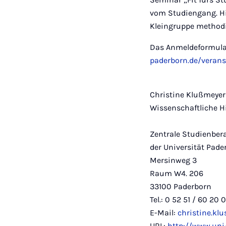
vom Studiengang. Hie
Kleingruppe methodi
Das Anmeldeformular
paderborn.de/verans
Christine Klußmeyer
Wissenschaftliche Hi
Zentrale Studienber
der Universität Pade
Mersinweg 3
Raum W4. 206
33100 Paderborn
Tel.: 0 52 51 / 60 20 
E-Mail:
christine.kl
URL:
http://www.uni