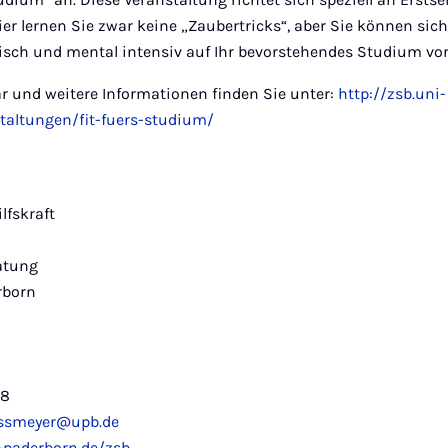
r lernen Sie zwar keine „Zaubertricks“, aber Sie können sich
sch und mental intensiv auf Ihr bevorstehendes Studium vor
 und weitere Informationen finden Sie unter:
http://zsb.uni-
taltungen/fit-fuers-studium/
lfskraft
atung
rborn
08
ussmeyer@upb.de
-paderborn.de/zsb