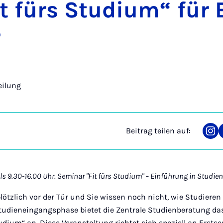
t fürs Stu­di­um“ für E
r
eilung
Beitrag teilen auf:
Tei
auf
Ins
eils 9.30-16.00 Uhr. Seminar "Fit fürs Studium" – Einführung in Studi
ötzlich vor der Tür und Sie wissen noch nicht, wie Studieren
tudieneingangsphase bietet die Zentrale Studienberatung da
udium“ an. Diese Veranstaltung richtet sich speziell an Erst