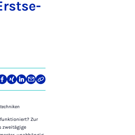
rst­se­
len
Teilen
Teilen
Teilen
Teilen
Link
auf
auf
auf
über
kopieren
tagram
Facebook
Xing
LinkedIn
E-
Mail
entechniken
 funktioniert? Zur
s zweitägige
semester, unabhängig