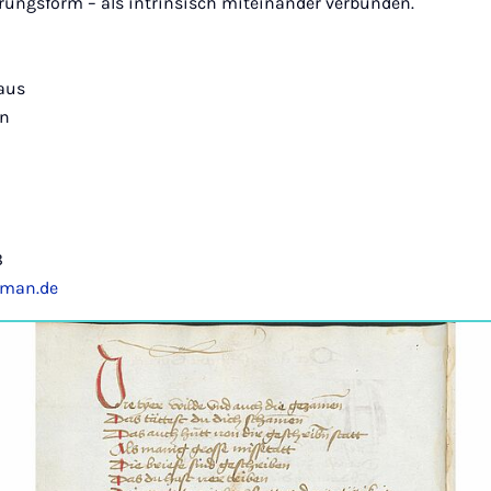
erungsform – als intrinsisch miteinander verbunden.
haus
rn
8
eman.de