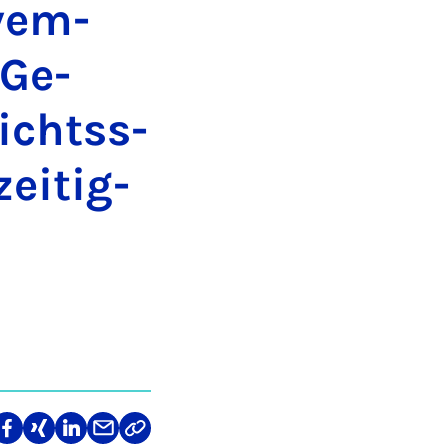
­vem­
 Ge­
richtss­
ei­tig­
len
Teilen
Teilen
Teilen
Teilen
Link