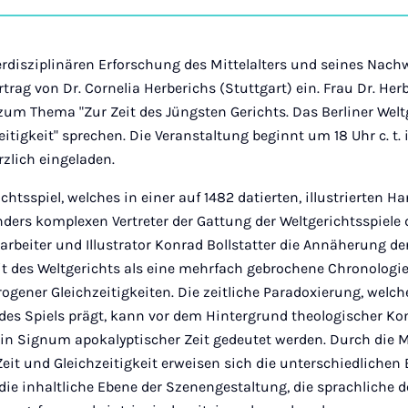
auf
Ins
terdisziplinären Erforschung des Mittelalters und seines Nac
rtrag von Dr. Cornelia Herberichs (Stuttgart) ein. Frau Dr. He
, zum Thema "Zur Zeit des Jüngsten Gerichts. Das Berliner Welt
tigkeit" sprechen. Die Veranstaltung beginnt um 18 Uhr c. t. 
rzlich eingeladen.
chtsspiel, welches in einer auf 1482 datierten, illustrierten Ha
onders komplexen Vertreter der Gattung der Weltgerichtsspiele 
arbeiter und Illustrator Konrad Bollstatter die Annäherung d
it des Weltgerichts als eine mehrfach gebrochene Chronologie
gener Gleichzeitigkeiten. Die zeitliche Paradoxierung, welch
 des Spiels prägt, kann vor dem Hintergrund theologischer Ko
 ein Signum apokalyptischer Zeit gedeutet werden. Durch die 
eit und Gleichzeitigkeit erweisen sich die unterschiedlichen 
 die inhaltliche Ebene der Szenengestaltung, die sprachliche 