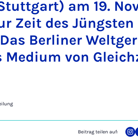
Stutt­gart) am 19. No
ur Zeit des Jüngs­ten
 Das Ber­li­ner Welt­ge­
s Me­di­um von Gleich­z
eilung
Beitrag teilen auf:
Tei