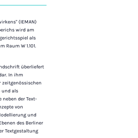
auf
auf
auf
über
kopieren
tagram
Facebook
Xing
LinkedIn
E-
Mail
hwirkens" (IEMAN)
rberichs wird am
gerichtsspiel als
im Raum W 1.101.
ndschrift überliefert
dar. In ihm
er zeitgenössischen
 und als
e neben der Text-
nzepte von
Modellierung und
Ebenen des Berliner
der Textgestaltung