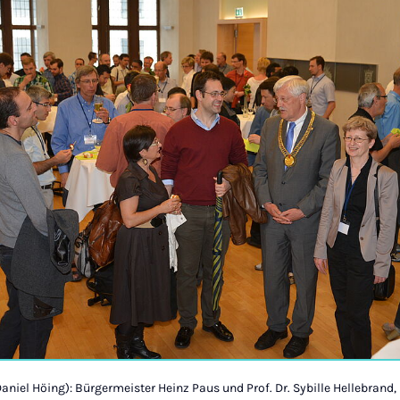
aniel Höing): Bürgermeister Heinz Paus und Prof. Dr. Sybille Hellebrand, 