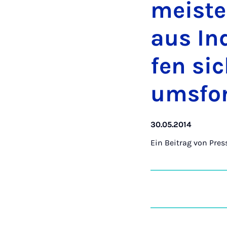
meis­te
aus In­
fen sic
ums­fo
30.05.2014
Ein Beitrag von
Pres