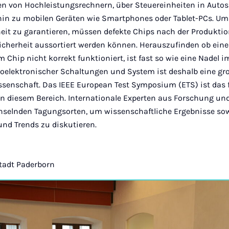
 von Hochleistungsrechnern, über Steuereinheiten in Autos 
hin zu mobilen Geräten wie Smartphones oder Tablet-PCs. Um 
heit zu garantieren, müssen defekte Chips nach der Produktio
icherheit aussortiert werden können. Herauszufinden ob eine
m Chip nicht korrekt funktioniert, ist fast so wie eine Nadel
kroelektronischer Schaltungen und System ist deshalb eine g
issenschaft. Das IEEE European Test Symposium (ETS) ist das
n diesem Bereich. Internationale Experten aus Forschung und 
chselnden Tagungsorten, um wissenschaftliche Ergebnisse so
nd Trends zu diskutieren.
Stadt Paderborn