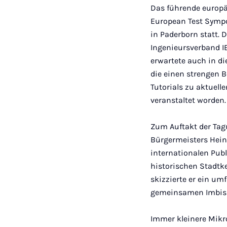
Das führende europä
European Test Sympos
in Paderborn statt.
Ingenieursverband I
erwartete auch in d
die einen strengen 
Tutorials zu aktuel
veranstaltet worden.
Zum Auftakt der Ta
Bürgermeisters Heinz
internationalen Pub
historischen Stadtke
skizzierte er ein u
gemeinsamen Imbiss
Immer kleinere Mik