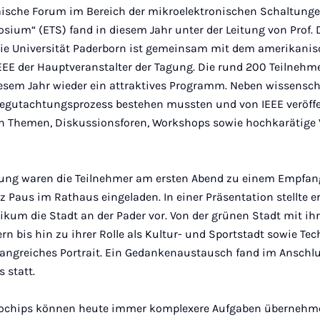
ische Forum im Bereich der mikroelektronischen Schaltung
ium“ (ETS) fand in diesem Jahr unter der Leitung von Prof. Dr
 Die Universität Paderborn ist gemeinsam mit dem amerikani
EEE der Hauptveranstalter der Tagung. Die rund 200 Teilnehm
iesem Jahr wieder ein attraktives Programm. Neben wissensch
Begutachtungsprozess bestehen mussten und von IEEE veröffe
len Themen, Diskussionsforen, Workshops sowie hochkarätige 
gung waren die Teilnehmer am ersten Abend zu einem Empfan
 Paus im Rathaus eingeladen. In einer Präsentation stellte e
likum die Stadt an der Pader vor. Von der grünen Stadt mit i
rn bis hin zu ihrer Rolle als Kultur- und Sportstadt sowie Te
mfangreiches Portrait. Ein Gedankenaustausch fand im Anschl
 statt.
rochips können heute immer komplexere Aufgaben übernehme