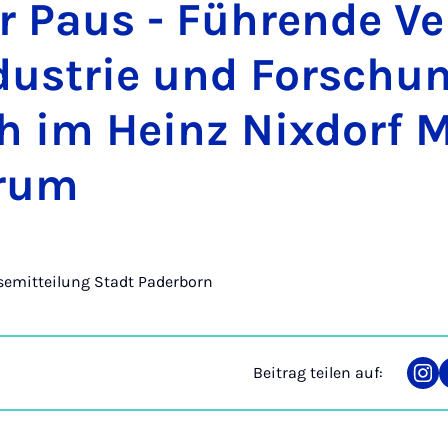
r Paus - Füh­ren­de Ver­
dus­trie und For­schun
h im Heinz Nix­dorf M
­rum
semitteilung Stadt Paderborn
Beitrag teilen auf:
Tei
auf
Ins