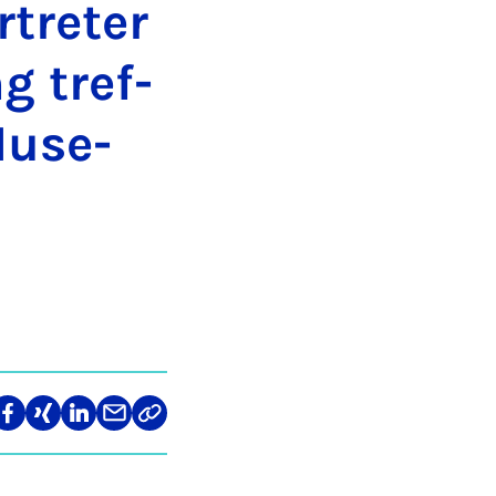
tre­ter
g tref­
u­se­
len
Teilen
Teilen
Teilen
Teilen
Link
auf
auf
auf
über
kopieren
tagram
Facebook
Xing
LinkedIn
E-