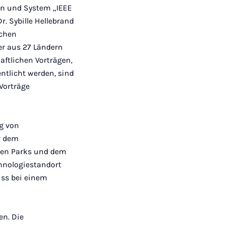
Mail
en und System „IEEE
. Sybille Hellebrand
schen
er aus 27 Ländern
aftlichen Vorträgen,
ntlicht werden, sind
Vorträge
g von
r dem
hren Parks und dem
chnologiestandort
uss bei einem
n. Die