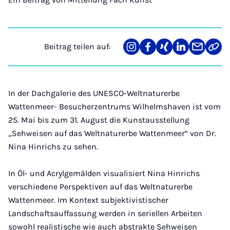
Beitrag teilen auf:
Teilen
Teilen
Teilen
Teilen
Teilen
Link
auf
auf
auf
auf
über
kopi
Instagram
Facebook
Xing
LinkedIn
E-
Mail
In der Dachgalerie des UNESCO-Weltnaturerbe
Wattenmeer- Besucherzentrums Wilhelmshaven ist vom
25. Mai bis zum 31. August die Kunstausstellung
„Sehweisen auf das Weltnaturerbe Wattenmeer“ von Dr.
Nina Hinrichs zu sehen.
In Öl- und Acrylgemälden visualisiert Nina Hinrichs
verschiedene Perspektiven auf das Weltnaturerbe
Wattenmeer. Im Kontext subjektivistischer
Landschaftsauffassung werden in seriellen Arbeiten
sowohl realistische wie auch abstrakte Sehweisen