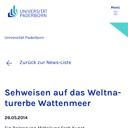
Menü
Universität Paderborn
Zurück zur News-Liste
Seh­wei­sen auf das Welt­na­
tur­er­be Wat­ten­meer
26.05.2014
Ein Beitrag von
Mitteilung Fach Kunst