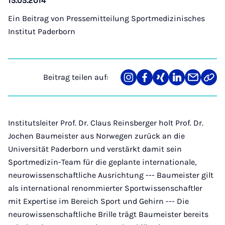
15.05.2014
Ein Beitrag von
Pressemitteilung Sportmedizinisches
Institut Paderborn
Beitrag teilen auf:
Teilen
Teilen
Teilen
Teilen
Teilen
Link
auf
auf
auf
auf
über
kopi
Instagram
Facebook
Xing
LinkedIn
E-
Mail
Institutsleiter Prof. Dr. Claus Reinsberger holt Prof. Dr.
Jochen Baumeister aus Norwegen zurück an die
Universität Paderborn und verstärkt damit sein
Sportmedizin-Team für die geplante internationale,
neurowissenschaftliche Ausrichtung --- Baumeister gilt
als international renommierter Sportwissenschaftler
mit Expertise im Bereich Sport und Gehirn --- Die
neurowissenschaftliche Brille trägt Baumeister bereits