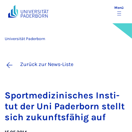
Menü
Universität Paderborn
Zurück zur News-Liste
Sport­me­di­zi­ni­sches In­sti­
tut der Uni Pa­der­born stellt
sich zu­kunfts­fä­hig auf