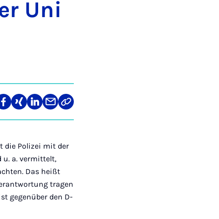
der Uni
len
Teilen
Teilen
Teilen
Teilen
Link
auf
auf
auf
über
kopieren
tagram
Facebook
Xing
LinkedIn
E-
Mail
die Polizei mit der
. a. vermittelt,
achten. Das heißt
Verantwortung tragen
ist gegenüber den D-