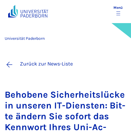
Menü
Universität Paderborn
Zurück zur News-Liste
Be­ho­be­ne Si­cher­heits­lü­cke
in un­se­ren IT-Diens­ten: Bit­
te än­dern Sie so­fort das
Kenn­wort Ih­res Uni-Ac­