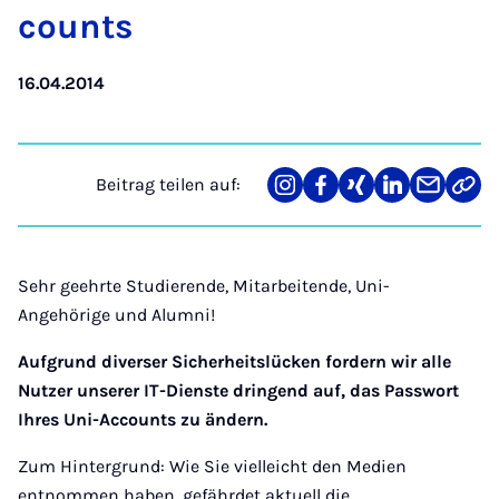
counts
16.04.2014
Beitrag teilen auf:
Teilen
Teilen
Teilen
Teilen
Teilen
Link
auf
auf
auf
auf
über
kopi
Instagram
Facebook
Xing
LinkedIn
E-
Mail
Sehr geehrte Studierende, Mitarbeitende, Uni-
Angehörige und Alumni!
Aufgrund diverser Sicherheitslücken fordern wir alle
Nutzer unserer IT-Dienste dringend auf, das Passwort
Ihres Uni-Accounts zu ändern.
Zum Hintergrund: Wie Sie vielleicht den Medien
entnommen haben, gefährdet aktuell die