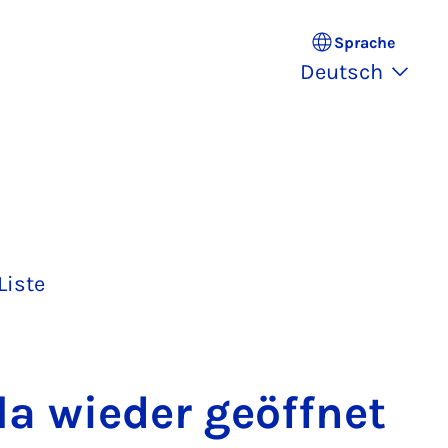
Sprache
Deutsch
Liste
la wie­der ge­öff­net