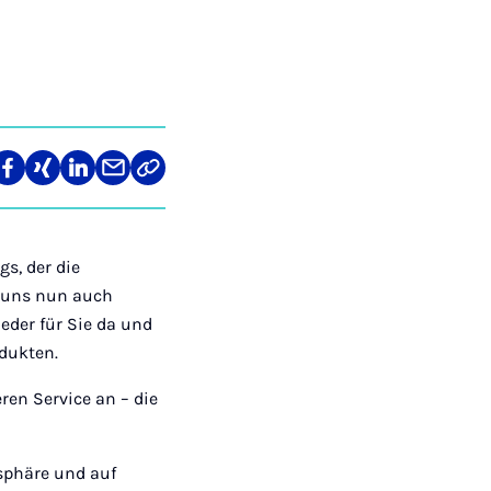
len
Teilen
Teilen
Teilen
Teilen
Link
auf
auf
auf
über
kopieren
tagram
Facebook
Xing
LinkedIn
E-
Mail
s, der die
n uns nun auch
eder für Sie da und
odukten.
eren Service an – die
osphäre und auf