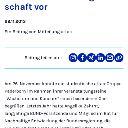
schaft vor
29.11.2013
Ein Beitrag von
Mitteilung attac
Beitrag teilen auf:
Teilen
Teilen
Teilen
Teilen
Teilen
Link
auf
auf
auf
auf
über
kopi
Instagram
Facebook
Xing
LinkedIn
E-
Mail
Am 26. November konnte die studentische attac-Gruppe
Paderborn im Rahmen ihrer Veranstaltungsreihe
„Wachstum und Konsum“ einen besonderen Gast
begrüßen. Letztes Jahr hatte Angelika Zahrnt,
langjährige BUND-Vorsitzende und Mitglied im Rat für
Nachhaltige Entwicklung der Bundesregierung, die