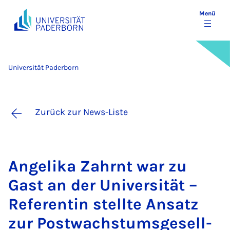
Menü
Universität Paderborn
Zurück zur News-Liste
An­ge­li­ka Zahrnt war zu
Gast an der Uni­ver­si­tät –
Re­fe­ren­tin stell­te An­satz
zur Post­wachs­tums­ge­sell­