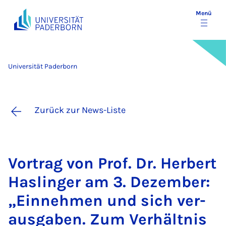
Menü
Universität Paderborn
Zurück zur News-Liste
Vor­trag von Prof. Dr. Her­bert
Has­lin­ger am 3. De­zem­ber:
„Ein­neh­men und sich ver­
aus­ga­ben. Zum Ver­hält­nis