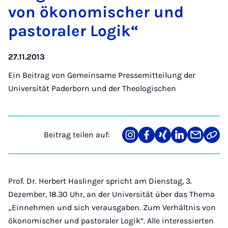
von öko­no­mi­scher und
pas­to­ra­ler Lo­gik“
27.11.2013
Ein Beitrag von
Gemeinsame Pressemitteilung der
Universität Paderborn und der Theologischen
Beitrag teilen auf:
Teilen
Teilen
Teilen
Teilen
Teilen
Link
auf
auf
auf
auf
über
kopi
Instagram
Facebook
Xing
LinkedIn
E-
Mail
Prof. Dr. Herbert Haslinger spricht am Dienstag, 3.
Dezember, 18.30 Uhr, an der Universität über das Thema
„Einnehmen und sich verausgaben. Zum Verhältnis von
ökonomischer und pastoraler Logik“. Alle interessierten