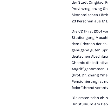
der Stadt Qingdao, 
Provinzregierung Sha
ökonomischen Förderu
23 Personen aus 17 
Die CDTF ist 2001 v
Studiengang Maschi
dem Erlernen der de
genügend guten Spra
deutschen Abschluss
Chemie die Initiati
Angriff genommen u
(Prof. Dr. Zhang Yih
Pensionierung ist nu
federführend verantw
Die ersten zehn chi
ihr Studium am Depa