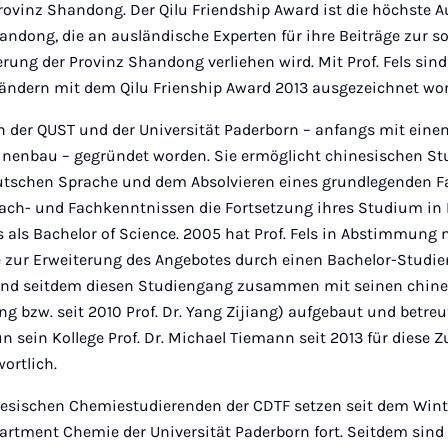
Provinz Shandong. Der Qilu Friendship Award ist die höchste 
ndong, die an ausländische Experten für ihre Beiträge zur so
ng der Provinz Shandong verliehen wird. Mit Prof. Fels sind 
Ländern mit dem Qilu Frienship Award 2013 ausgezeichnet wo
on der QUST und der Universität Paderborn – anfangs mit eine
nenbau – gegründet worden. Sie ermöglicht chinesischen St
utschen Sprache und dem Absolvieren eines grundlegenden 
ch- und Fachkenntnissen die Fortsetzung ihres Studium in
 als Bachelor of Science. 2005 hat Prof. Fels in Abstimmun
ve zur Erweiterung des Angebotes durch einen Bachelor-Stud
nd seitdem diesen Studiengang zusammen mit seinen chine
eng bzw. seit 2010 Prof. Dr. Yang Zijiang) aufgebaut und betreu
n sein Kollege Prof. Dr. Michael Tiemann seit 2013 für dies
ortlich.
nesischen Chemiestudierenden der CDTF setzen seit dem Win
rtment Chemie der Universität Paderborn fort. Seitdem sind 