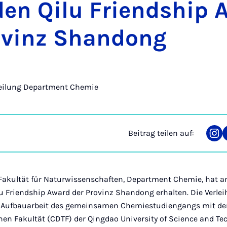
en Qi­lu Fri­end­ship
o­vinz Shan­dong
eilung Department Chemie
Beitrag teilen auf:
Tei
auf
Ins
s, Fakultät für Naturwissenschaften, Department Chemie, hat 
lu Friendship Award der Provinz Shandong erhalten. Die Verlei
 Aufbauarbeit des gemeinsamen Chemiestudiengangs mit der
en Fakultät (CDTF) der Qingdao University of Science and Te