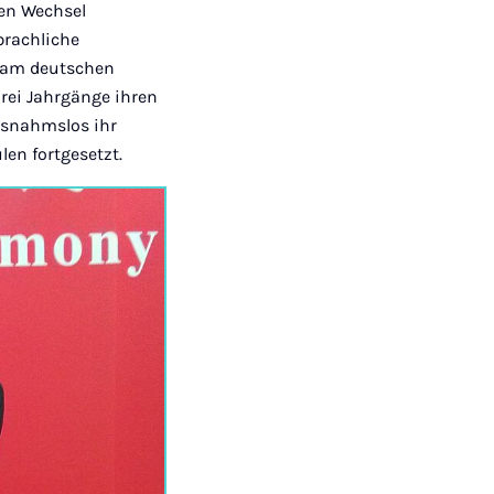
sen Wechsel
prachliche
h am deutschen
drei Jahrgänge ihren
usnahmslos ihr
en fortgesetzt.