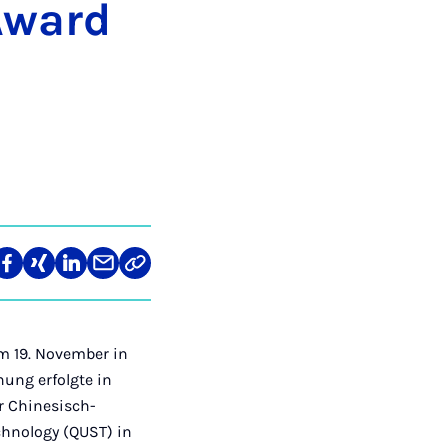
 Award
len
Teilen
Teilen
Teilen
Teilen
Link
auf
auf
auf
über
kopieren
tagram
Facebook
Xing
LinkedIn
E-
Mail
am 19. November in
hung erfolgte in
 Chinesisch-
chnology (QUST) in