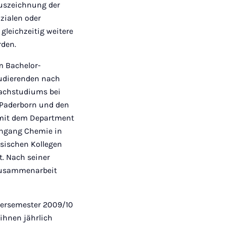
Auszeichnung der
zialen oder
gleichzeitig weitere
rden.
m Bachelor-
udierenden nach
Fachstudiums bei
 Paderborn und den
g mit dem Department
iengang Chemie in
sischen Kollegen
t. Nach seiner
e Zusammenarbeit
tersemester 2009/10
ihnen jährlich