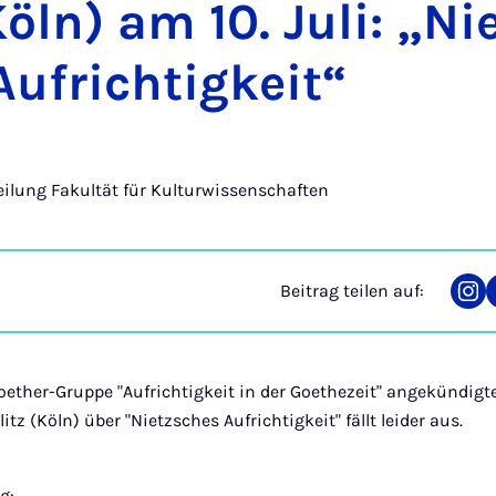
Köln) am 10. Ju­li: „Ni
uf­rich­tig­keit“
eilung Fakultät für Kulturwissenschaften
Beitrag teilen auf:
Tei
auf
Ins
ether-Gruppe "Aufrichtigkeit in der Goethezeit" angekündigt
litz (Köln) über "Nietzsches Aufrichtigkeit" fällt leider aus.
g: