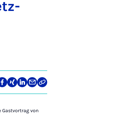
etz­
len
Teilen
Teilen
Teilen
Teilen
Link
auf
auf
auf
über
kopieren
tagram
Facebook
Xing
LinkedIn
E-
Mail
e Gastvortrag von