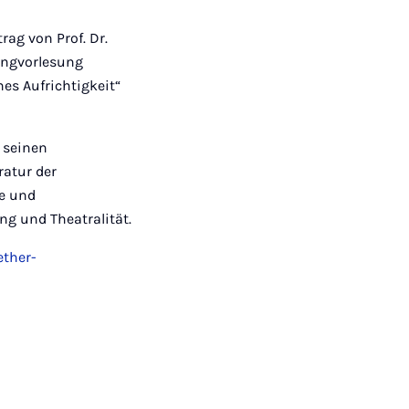
rag von Prof. Dr.
Ringvorlesung
hes Aufrichtigkeit“
u seinen
ratur der
he und
ng und Theatralität.
ther-