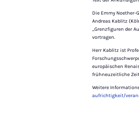
Die Emmy Noether-Gru
Andreas Kablitz (Köl
„Grenzfiguren der Auf
vortragen.
Herr Kablitz ist Pro
Forschungsschwerpunk
europäischen Renais
frühneuzeitliche Ze
Weitere Information
aufrichtigkeit/vera