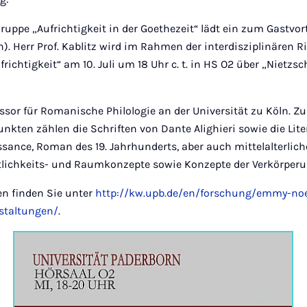
ppe „Aufrichtigkeit in der Goethezeit“ lädt ein zum Gastvort
n). Herr Prof. Kablitz wird im Rahmen der interdisziplinären 
richtigkeit“ am 10. Juli um 18 Uhr c. t. in HS O2 über „Nietzsc
fessor für Romanische Philologie an der Universität zu Köln. Z
ten zählen die Schriften von Dante Alighieri sowie die Lite
sance, Roman des 19. Jahrhunderts, aber auch mittelalterlic
itlichkeits- und Raumkonzepte sowie Konzepte der Verkörperu
en finden Sie unter
http://kw.upb.de/en/forschung/emmy-noe
nstaltungen/
.