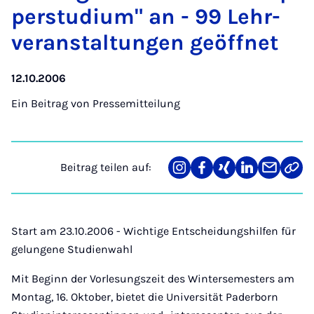
per­stu­di­um" an - 99 Lehr­
ver­an­stal­tun­gen ge­öff­net
12.10.2006
Ein Beitrag von
Pressemitteilung
Beitrag teilen auf:
Teilen
Teilen
Teilen
Teilen
Teilen
Link
auf
auf
auf
auf
über
kopi
Instagram
Facebook
Xing
LinkedIn
E-
Mail
Start am 23.10.2006 - Wichtige Entscheidungshilfen für
gelungene Studienwahl
Mit Beginn der Vorlesungszeit des Wintersemesters am
Montag, 16. Oktober, bietet die Universität Paderborn