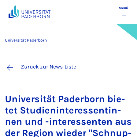
Menü
Universität Paderborn
Zurück zur News-Liste
Uni­ver­si­tät Pa­der­born bie­
tet Stu­dien­in­ter­es­sen­tin­
nen und -in­ter­es­sen­ten aus
der Re­gi­on wie­der "Schnup­