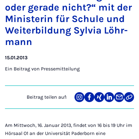
oder ge­ra­de nicht?“ mit der
Mi­nis­te­rin für Schu­le und
Wei­ter­bil­dung Syl­via Löhr­
mann
15.01.2013
Ein Beitrag von
Pressemitteilung
Beitrag teilen auf:
Teilen
Teilen
Teilen
Teilen
Teilen
Link
auf
auf
auf
auf
über
kopi
Instagram
Facebook
Xing
LinkedIn
E-
Mail
Am Mittwoch, 16. Januar 2013, findet von 16 bis 19 Uhr im
Hörsaal O1 an der Universität Paderborn eine