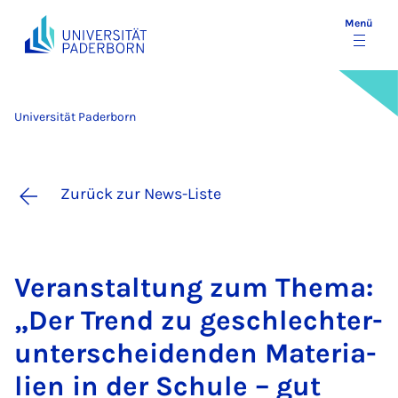
Menü
Universität Paderborn
Zurück zur News-Liste
Ver­an­stal­tung zum The­ma:
„Der Trend zu ge­schlech­ter­
un­ter­schei­den­den Ma­te­ri­a­
li­en in der Schu­le – gut