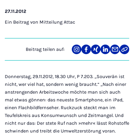
27.11.2012
Ein Beitrag von
Mitteilung Attac
Beitrag teilen auf:
Teilen
Teilen
Teilen
Teilen
Teilen
Link
auf
auf
auf
auf
über
kopi
Instagram
Facebook
Xing
LinkedIn
E-
Mail
Donnerstag, 29.11.2012, 18.30 Uhr, P 7.203. „Souverän ist
nicht, wer viel hat, sondern wenig braucht.“ „Nach einer
anstrengenden Arbeitswoche möchte man sich auch
mal etwas gönnen: das neueste Smartphone, ein iPad,
einen Flachbildfernseher. Ruckzuck steckt man im
Teufelskreis aus Konsumwunsch und Zeitmangel. Und
nicht nur das: Der stete Ruf nach »mehr« lässt Rohstoffe
schwinden und treibt die Umweltzerstörung voran.