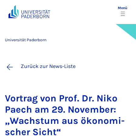
Menü
Universität Paderborn
Zurück zur News-Liste
Vor­trag von Prof. Dr. Ni­ko
Paech am 29. No­vem­ber:
„Wachs­tum aus öko­no­mi­
scher Sicht“