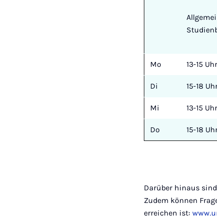
Allgeme
Studien
Mo
13-15 Uh
Di
15-18 Uh
Mi
13-15 Uh
Do
15-18 Uh
Darüber hinaus sind
Zudem können Fragen
erreichen ist:
www.un