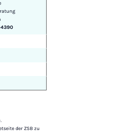
e
ratung
n
-4390
.
tseite der ZSB zu