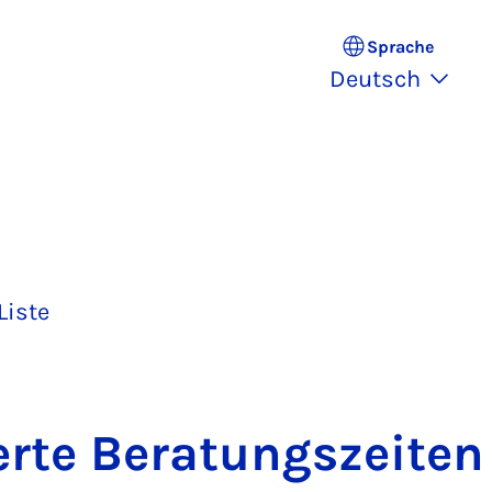
Sprache
Deutsch
Liste
er­te Be­ra­tungs­zei­te