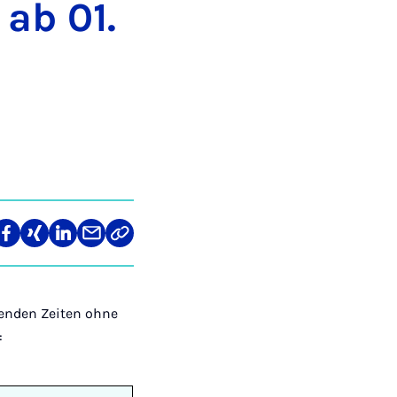
 ab 01.
len
Teilen
Teilen
Teilen
Teilen
Link
auf
auf
auf
über
kopieren
tagram
Facebook
Xing
LinkedIn
E-
Mail
enden Zeiten ohne
: