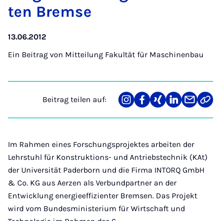
ten Brem­se
13.06.2012
Ein Beitrag von
Mitteilung Fakultät für Maschinenbau
Beitrag teilen auf:
Teilen
Teilen
Teilen
Teilen
Teilen
Link
auf
auf
auf
auf
über
kopi
Instagram
Facebook
Xing
LinkedIn
E-
Mail
Im Rahmen eines Forschungsprojektes arbeiten der
Lehrstuhl für Konstruktions- und Antriebstechnik (KAt)
der Universität Paderborn und die Firma INTORQ GmbH
& Co. KG aus Aerzen als Verbundpartner an der
Entwicklung energieeffizienter Bremsen. Das Projekt
wird vom Bundesministerium für Wirtschaft und