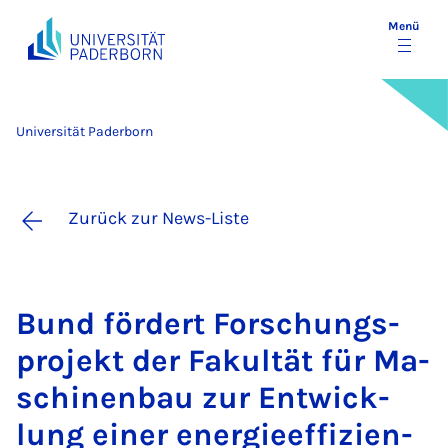
Menü
Universität Paderborn
Zurück zur News-Liste
Bund för­dert For­schungs­
pro­jekt der Fa­kul­tät für Ma­
schi­nen­bau zur Ent­wick­
lung ei­ner ener­gie­ef­fi­zi­en­