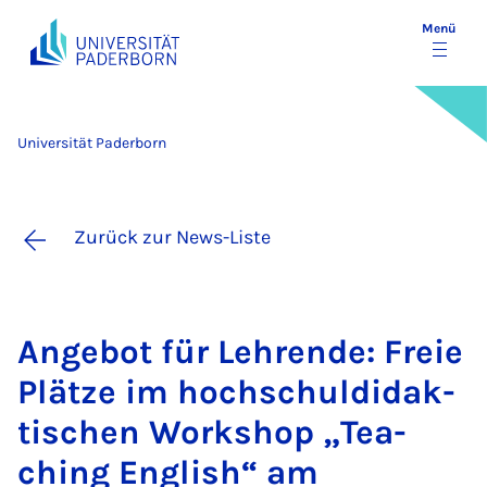
Menü
Universität Paderborn
Zurück zur News-Liste
An­ge­bot für Leh­ren­de: Freie
Plät­ze im hoch­schul­di­dak­
ti­schen Work­shop „Te­a­
ching Eng­lish“ am