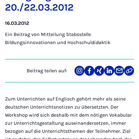
20./22.03.2012
16.03.2012
Ein Beitrag von
Mitteilung Stabsstelle
Bildungsinnovationen und Hochschuldidaktik
Beitrag teilen auf:
Teilen
Teilen
Teilen
Teilen
Teilen
Link
auf
auf
auf
auf
über
kopi
Instagram
Facebook
Xing
LinkedIn
E-
Mail
Zum Unterrichten auf Englisch gehört mehr als seine
deutschen Unterrichtsnotizen zu übersetzten. Der
Workshop wird sich deshalb mit dem nötigen Vokabular
zur Unterrichtsgestaltung auseinandersetzen, immer
bezogen auf die Unterrichtsthemen der Teilnehmer. Ziel