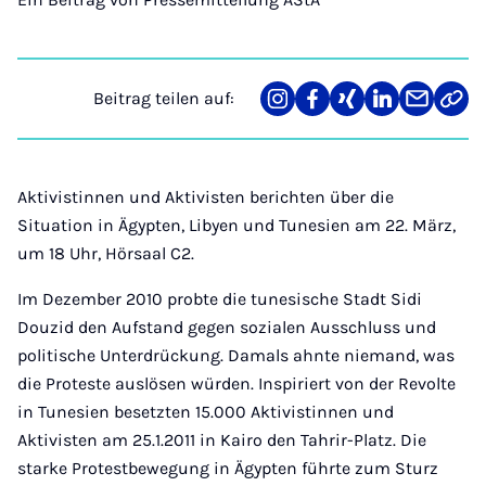
Beitrag teilen auf:
Teilen
Teilen
Teilen
Teilen
Teilen
Link
auf
auf
auf
auf
über
kopi
Instagram
Facebook
Xing
LinkedIn
E-
Mail
Aktivistinnen und Aktivisten berichten über die
Situation in Ägypten, Libyen und Tunesien am 22. März,
um 18 Uhr, Hörsaal C2.
Im Dezember 2010 probte die tunesische Stadt Sidi
Douzid den Aufstand gegen sozialen Ausschluss und
politische Unterdrückung. Damals ahnte niemand, was
die Proteste auslösen würden. Inspiriert von der Revolte
in Tunesien besetzten 15.000 Aktivistinnen und
Aktivisten am 25.1.2011 in Kairo den Tahrir-Platz. Die
starke Protestbewegung in Ägypten führte zum Sturz