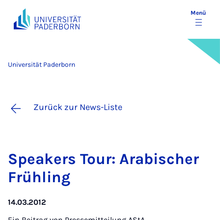
Menü
Universität Paderborn
Zurück zur News-Liste
Spea­kers Tour: Ara­bi­scher
Früh­ling
14.03.2012
Ein Beitrag von
Pressemitteilung AStA