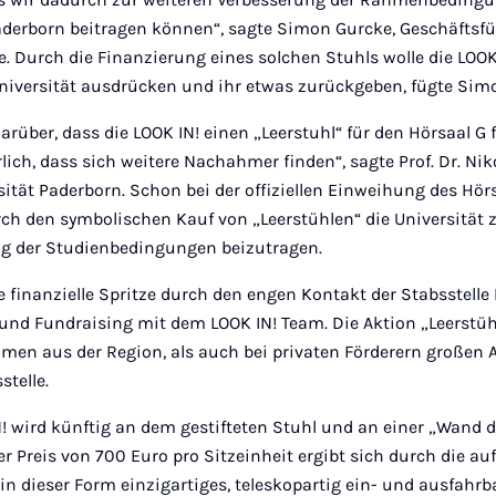
aderborn beitragen können“, sagte Simon Gurcke, Geschäftsfü
 Durch die Finanzierung eines solchen Stuhls wolle die LOOK 
niversität ausdrücken und ihr etwas zurückgeben, fügte Sim
arüber, dass die LOOK IN! einen „Leerstuhl“ für den Hörsaal G f
ch, dass sich weitere Nachahmer finden“, sagte Prof. Dr. Nik
sität Paderborn. Schon bei der offiziellen Einweihung des Hör
rch den symbolischen Kauf von „Leerstühlen“ die Universität
ng der Studienbedingungen beizutragen.
 finanzielle Spritze durch den engen Kontakt der Stabsstelle
nd Fundraising mit dem LOOK IN! Team. Die Aktion „Leerstühl
hmen aus der Region, als auch bei privaten Förderern großen 
stelle.
! wird künftig an dem gestifteten Stuhl und an einer „Wand d
r Preis von 700 Euro pro Sitzeinheit ergibt sich durch die au
in dieser Form einzigartiges, teleskopartig ein- und ausfahrb