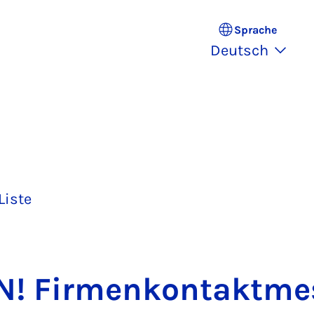
Sprache
Deutsch
Liste
! Fir­men­kon­takt­me