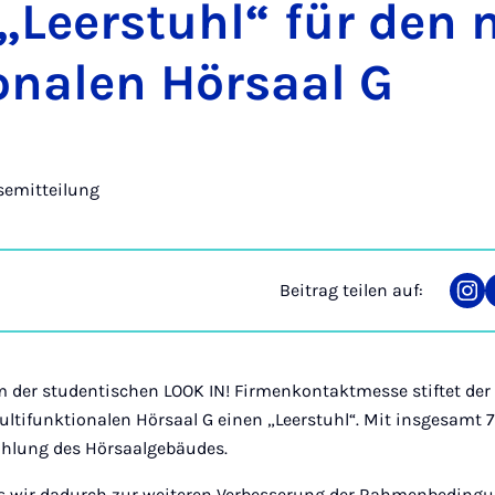
t „Leer­stuhl“ für den m
o­na­len Hör­saal G
semitteilung
Beitrag teilen auf:
Tei
auf
Ins
m der studentischen LOOK IN! Firmenkontaktmesse stiftet der 
ltifunktionalen Hörsaal G einen „Leerstuhl“. Mit insgesamt 7
uhlung des Hörsaalgebäudes.
ss wir dadurch zur weiteren Verbesserung der Rahmenbedingun