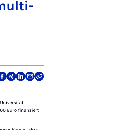
ul­ti­
len
Teilen
Teilen
Teilen
Teilen
Link
auf
auf
auf
über
kopieren
tagram
Facebook
Xing
LinkedIn
E-
Mail
Universität
00 Euro finanziert
gen für die Lehre