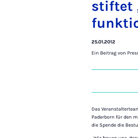
stif­te
funk­ti­
25.01.2012
Ein Beitrag von
Pres
Das Veranstaltertea
Paderborn für den mu
die Spende die Best
„Wir freuen uns, da