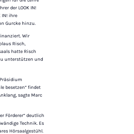
hrer der LOOK IN!
IN! ihre
on Gurcke hinzu.
inanziert. Wir
olaus Risch,
saals hatte Risch
 zu unterstützen und
 Präsidium
e besetzen“ findet
Anklang, sagte Marc
er Förderer“ deutlich
fwändige Technik. Es
ares Hörsaalgestühl.