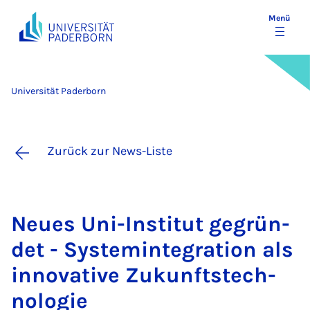
Menü
Universität Paderborn
Zurück zur News-Liste
Neu­es Uni-In­sti­tut ge­grün­
det - Sys­te­m­in­te­gra­ti­on als
in­no­va­ti­ve Zu­kunfts­tech­
no­lo­gie