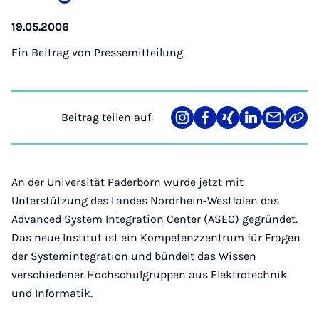
19.05.2006
Ein Beitrag von
Pressemitteilung
Beitrag teilen auf:
Teilen
Teilen
Teilen
Teilen
Teilen
Link
auf
auf
auf
auf
über
kopi
Instagram
Facebook
Xing
LinkedIn
E-
Mail
An der Universität Paderborn wurde jetzt mit
Unterstützung des Landes Nordrhein-Westfalen das
Advanced System Integration Center (ASEC) gegründet.
Das neue Institut ist ein Kompetenzzentrum für Fragen
der Systemintegration und bündelt das Wissen
verschiedener Hochschulgruppen aus Elektrotechnik
und Informatik.