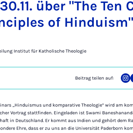
0.11. über "The Ten C
n­cip­les of Hin­duism
eilung Institut für Katholische Theologie
Beitrag teilen auf:
Tei
auf
Ins
nars „
Hinduismus und komparative Theologie“ wird am ko
tlicher Vortrag stattfinden. Eingeladen ist Swami Baneshananda
chaft in Deutschland. Er kommt aus Indien und gehört dem 
esondere Ehre, dass er zu uns an die Universität Paderborn k