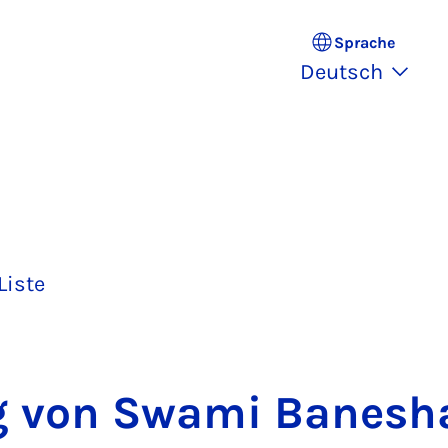
Sprache
Deutsch
Liste
g von Swa­mi Ba­nes­ha