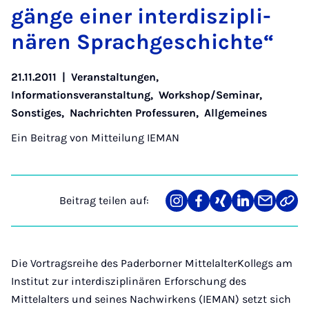
gän­ge ei­ner in­ter­dis­zi­pli­
nären Sprach­ge­schich­te“
21.11.2011
|
Veranstaltungen
,
Informationsveranstaltung
,
Workshop/Seminar
,
Sonstiges
,
Nachrichten Professuren
,
Allgemeines
Ein Beitrag von
Mitteilung IEMAN
Beitrag teilen auf:
Teilen
Teilen
Teilen
Teilen
Teilen
Link
auf
auf
auf
auf
über
kopi
Instagram
Facebook
Xing
LinkedIn
E-
Mail
Die Vortragsreihe des Paderborner MittelalterKollegs am
Institut zur interdisziplinären Erforschung des
Mittelalters und seines Nachwirkens (IEMAN) setzt sich