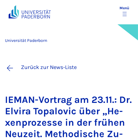
Menü
Universität Paderborn
Zurück zur News-Liste
IE­MAN-Vor­trag am 23.11.: Dr.
El­vi­ra To­pa­lo­vic über „He­
xen­pro­zes­se in der frü­hen
Neu­zeit. Me­tho­di­sche Zu­