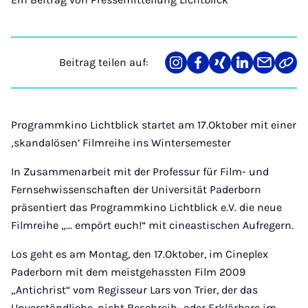
Beitrag teilen auf:
Teilen
Teilen
Teilen
Teilen
Teilen
Link
auf
auf
auf
auf
über
kopi
Instagram
Facebook
Xing
LinkedIn
E-
Mail
Programmkino Lichtblick startet am 17.Oktober mit einer
‚skandalösen’ Filmreihe ins Wintersemester
In Zusammenarbeit mit der Professur für Film- und
Fernsehwissenschaften der Universität Paderborn
präsentiert das Programmkino Lichtblick e.V. die neue
Filmreihe „... empört euch!“ mit cineastischen Aufregern.
Los geht es am Montag, den 17.Oktober, im Cineplex
Paderborn mit dem meistgehassten Film 2009
„Antichrist“ vom Regisseur Lars von Trier, der das
Unverständliche, nicht Beschreib- oder Erklärbare im