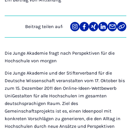
Beitrag teilen auf:
Teilen
Teilen
Teilen
Teilen
Teilen
Link
auf
auf
auf
auf
über
kopi
Instagram
Facebook
Xing
LinkedIn
E-
Mail
Die Junge Akademie fragt nach Perspektiven für die
Hochschule von morgen
Die Junge Akademie und der Stifterverband für die
Deutsche Wissenschaft veranstalten vom 17. Oktober bis
zum 15. Dezember 2011 den Online-Ideen-Wettbewerb
UniGestalten für alle Hochschulen im gesamten
deutschsprachigen Raum. Ziel des
Gemeinschaftsprojekts ist es, einen Ideenpool mit
konkreten Vorschlägen zu generieren, die den Alltag in
Hochschulen durch neue Ansätze und Perspektiven