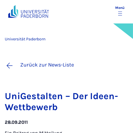
Menü
Universität Paderborn
Zurück zur News-Liste
Uni­Ge­stal­ten – Der Ide­en-
Wett­be­werb
28.09.2011
Ein Beitrag von
Mitteilung