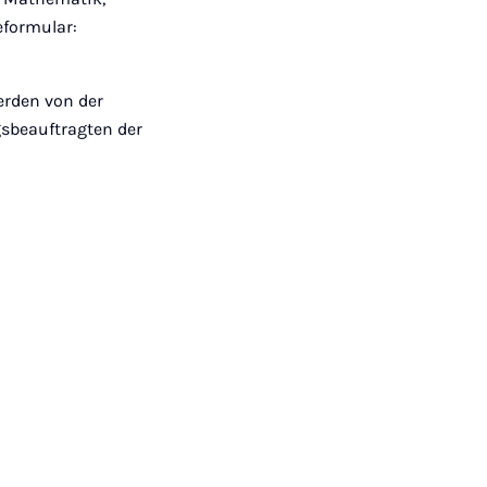
eformular:
erden von der
gsbeauftragten der