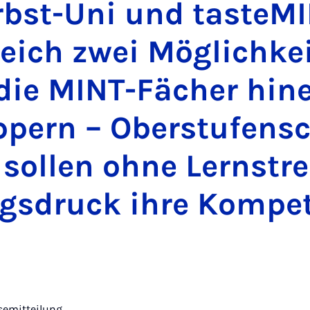
rbst-Uni und tas­te­M
ich zwei Mög­lich­kei
ie MINT-Fä­cher hin­e
pern – Ober­stu­fen­sc
 sol­len oh­ne Lernstr
gs­druck ih­re Kom­pe­
semitteilung