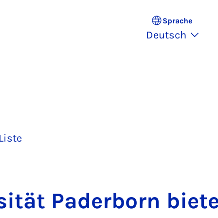
Sprache
Deutsch
Liste
si­tät Pa­der­born bie­t