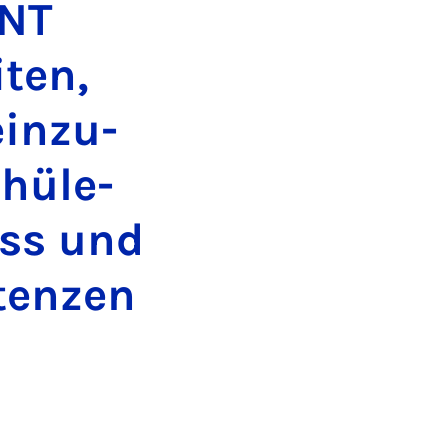
INT
­ten,
in­zu­
hü­le­
ess und
ten­zen