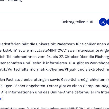
Beitrag teilen auf:
Tei
auf
Ins
rbstferien hält die Universität Paderborn für Schülerinnen 
erbst-Uni“ sowie mit „tasteMINT OWL“ zwei interessante Angeb
ich Teilnehmerinnen vom 24. bis 27. Oktober über die Fäche
ssenschaften und Technik informieren. U. a. gibt es Workshop
tik/Wirtschaftsinformatik, Chemie/Physik und Elektrotech
den Fachstudienberatungen sowie Gesprächsmöglichkeiten m
weiligen Fächer angeboten. Ferner gibt es einen Campusrund
 Alle Informationen und das Online-Anmeldeformular im Inter
ni
 vermittelt vom 2. bis 4. November tasteMINT OWL die Bereich