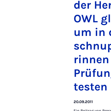
der He
OWL gle
um in d
schnup­
rin­nen
Prü­fun
tes­ten
20.09.2011
Ein Beitrag von
Pres