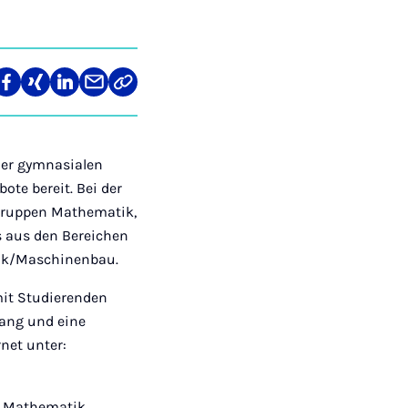
len
Teilen
Teilen
Teilen
Teilen
Link
auf
auf
auf
über
kopieren
tagram
Facebook
Xing
LinkedIn
E-
Mail
der gymnasialen
ote bereit. Bei der
rgruppen Mathematik,
s aus den Bereichen
nik/Maschinenbau.
it Studierenden
gang und eine
net unter:
e Mathematik,