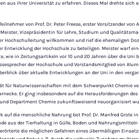
n aus ihrer Universität zu erfahren. Dieses Mal drehte sich a
.
eilnehmer von Prof. Dr. Peter Freese, erster Vorsitzender von
. Meister, Vizepräsidentin für Lehre, Studium und Qualitätsm
r Hochschulleitung willkommen und rief die ehemaligen Doz
er Entwicklung der Hochschule zu beteiligen. Meister warf eine
e, wie in Zeitungsartikeln vor 10 und 20 Jahren über die Uni b
essesprecher der Hochschule und Vorstandsmitglied von Alum
berblick über aktuelle Entwicklungen an der Uni in den verg
ltät für Naturwissenschaften mit dem Schwerpunkt Chemie ver
rnecke. Er ging insbesondere auf die Herausforderungen des 
t und Department Chemie zukunftsweisend neuorganisiert wu
ck auf die menschliche Nahrung bot Prof. Dr. Manfred Grote i
de aus der Tierhaltung in Gülle, Boden und Nahrungsmitteln –
 erörterte die möglichen Gefahren eines übermäßigen Einsatz
Mensch und Natur z. B. durch die weltweite Zunahme multires