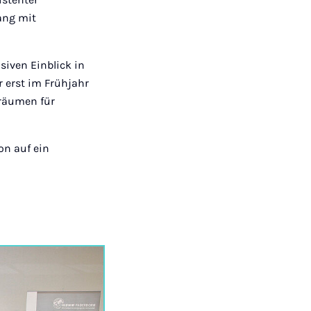
ang mit
siven Einblick in
 erst im Frühjahr
sräumen für
on auf ein