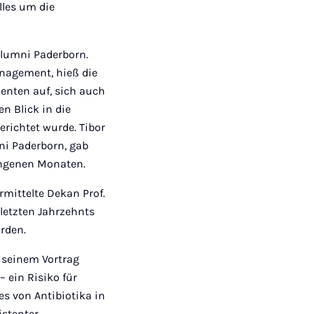
lles um die
 Alumni Paderborn.
anagement, hieß die
enten auf, sich auch
n Blick in die
erichtet wurde. Tibor
ni Paderborn, gab
angenen Monaten.
mittelte Dekan Prof.
letzten Jahrzehnts
rden.
n seinem Vortrag
 ein Risiko für
es von Antibiotika in
istenter