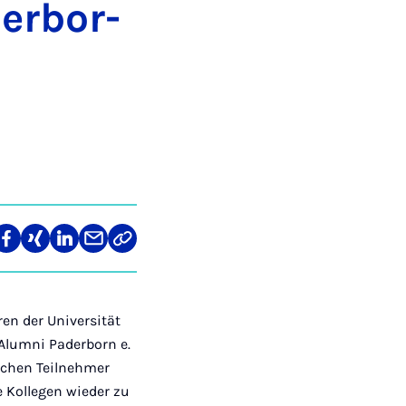
er­bor­
len
Teilen
Teilen
Teilen
Teilen
Link
auf
auf
auf
über
kopieren
tagram
Facebook
Xing
LinkedIn
E-
Mail
en der Universität
 Alumni Paderborn e.
eichen Teilnehmer
e Kollegen wieder zu