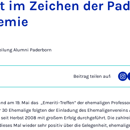
tät im Zei­chen der Pa­d
e­mie
eilung Alumni Paderborn
Beitrag teilen auf:
Tei
auf
Ins
nd am 19. Mai das „Emeriti-Treffen“ der ehemaligen Professor
er 30 Ehemalige folgten der Einladung des Ehemaligenvereins
n seit Herbst 2008 mit großem Erfolg durchgeführt. Die zahlr
ieses Mal wieder sehr positiv über die Gelegenheit, ehemalig