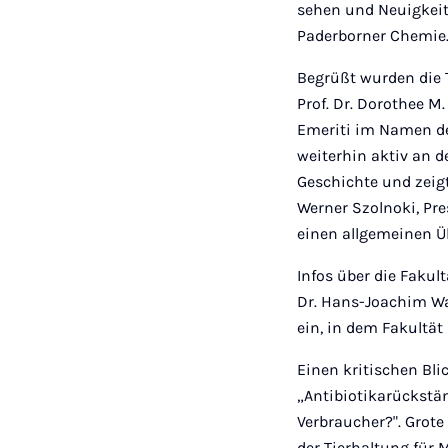
sehen und Neuigkeite
Paderborner Chemie
Begrüßt wurden die T
Prof. Dr. Dorothee M
Emeriti im Namen de
weiterhin aktiv an d
Geschichte und zeigt
Werner Szolnoki, Pr
einen allgemeinen Ü
Infos über die Faku
Dr. Hans-Joachim Wa
ein, in dem Fakultä
Einen kritischen Bli
„Antibiotikarückstän
Verbraucher?". Grote
der Tierhaltung für 