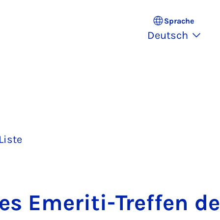
Sprache
Deutsch
Liste
es Eme­ri­ti-Tref­fen d