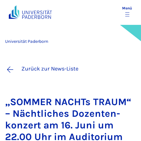
Menü
Universität Paderborn
Zurück zur News-Liste
„SOM­MER NACHTs TRAUM“
– Nächt­li­ches Do­zen­ten­
kon­zert am 16. Ju­ni um
22.00 Uhr im Au­di­to­ri­um