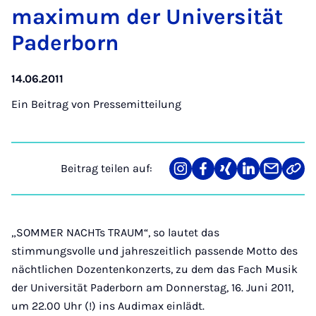
ma­xi­mum der Uni­ver­si­tät
Pa­der­born
14.06.2011
Ein Beitrag von
Pressemitteilung
Beitrag teilen auf:
Teilen
Teilen
Teilen
Teilen
Teilen
Link
auf
auf
auf
auf
über
kopi
Instagram
Facebook
Xing
LinkedIn
E-
Mail
„SOMMER NACHTs TRAUM“, so lautet das
stimmungsvolle und jahreszeitlich passende Motto des
nächtlichen Dozentenkonzerts, zu dem das Fach Musik
der Universität Paderborn am Donnerstag, 16. Juni 2011,
um 22.00 Uhr (!) ins Audimax einlädt.