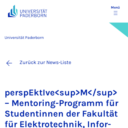
Menü
Universität Paderborn
Zurück zur News-Liste
per­spEk­tI­ve<sup>M</sup>
– Men­to­ring-Pro­gramm für
Stu­den­tin­nen der Fa­kul­tät
für Elek­tro­tech­nik, In­for­