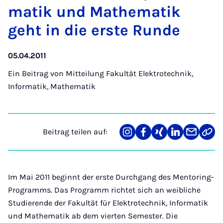
ma­tik und Ma­the­ma­tik
geht in die ers­te Run­de
05.04.2011
Ein Beitrag von
Mitteilung Fakultät Elektrotechnik,
Informatik, Mathematik
Beitrag teilen auf:
Teilen
Teilen
Teilen
Teilen
Teilen
Link
auf
auf
auf
auf
über
kopi
Instagram
Facebook
Xing
LinkedIn
E-
Mail
Im Mai 2011 beginnt der erste Durchgang des Mentoring-
Programms. Das Programm richtet sich an weibliche
Studierende der Fakultät für Elektrotechnik, Informatik
und Mathematik ab dem vierten Semester. Die