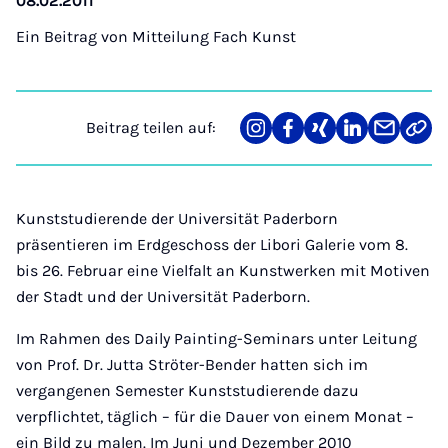
08.02.2011
Ein Beitrag von
Mitteilung Fach Kunst
Beitrag teilen auf:
Teilen
Teilen
Teilen
Teilen
Teilen
Link
auf
auf
auf
auf
über
kopi
Instagram
Facebook
Xing
LinkedIn
E-
Mail
Kunststudierende der Universität Paderborn
präsentieren im Erdgeschoss der Libori Galerie vom 8.
bis 26. Februar eine Vielfalt an Kunstwerken mit Motiven
der Stadt und der Universität Paderborn.
Im Rahmen des Daily Painting-Seminars unter Leitung
von Prof. Dr. Jutta Ströter-Bender hatten sich im
vergangenen Semester Kunststudierende dazu
verpflichtet, täglich – für die Dauer von einem Monat –
ein Bild zu malen. Im Juni und Dezember 2010