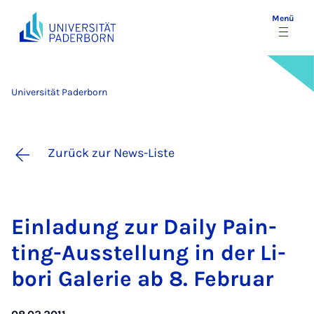
Menü
Universität Paderborn
Zurück zur News-Liste
Ein­la­dung zur Dai­ly Pain­
ting-Ausstel­lung in der Li­
bo­ri Ga­le­rie ab 8. Fe­bru­ar