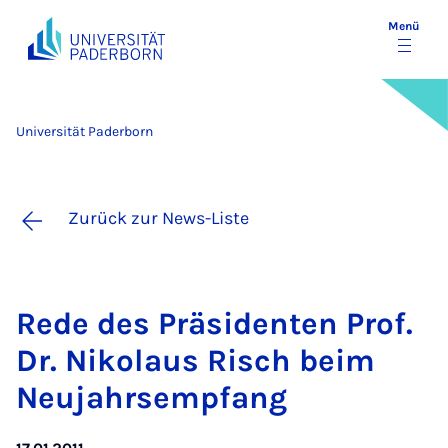
Menü
Universität Paderborn
Zurück zur News-Liste
Re­de des Prä­si­den­ten Prof.
Dr. Ni­ko­laus Risch beim
Neu­jahrs­emp­fang