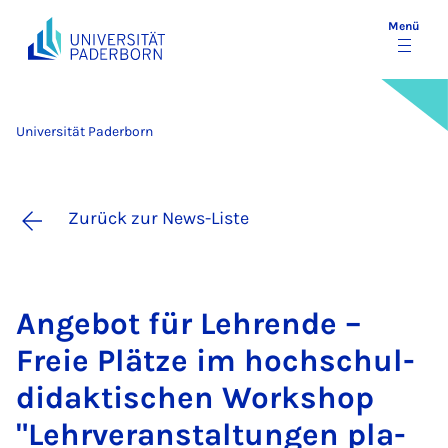
Menü
Universität Paderborn
Zurück zur News-Liste
An­ge­bot für Leh­ren­de –
Freie Plät­ze im hoch­schul­
di­dak­ti­schen Work­shop
"Lehr­ver­an­stal­tun­gen pla­