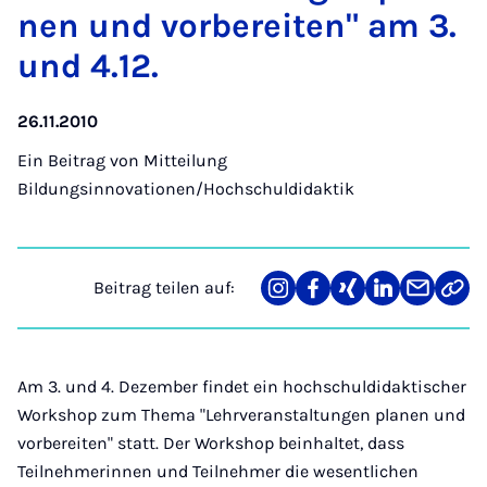
nen und vor­be­rei­ten" am 3.
und 4.12.
26.11.2010
Ein Beitrag von
Mitteilung
Bildungsinnovationen/Hochschuldidaktik
Beitrag teilen auf:
Teilen
Teilen
Teilen
Teilen
Teilen
Link
auf
auf
auf
auf
über
kopi
Instagram
Facebook
Xing
LinkedIn
E-
Mail
Am 3. und 4. Dezember findet ein hochschuldidaktischer
Workshop zum Thema "Lehrveranstaltungen planen und
vorbereiten" statt. Der Workshop beinhaltet, dass
Teilnehmerinnen und Teilnehmer die wesentlichen