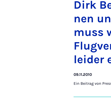
Dirk Bei
nen und
muss we
Flug­ve
lei­der 
09.11.2010
Ein Beitrag von
Pres