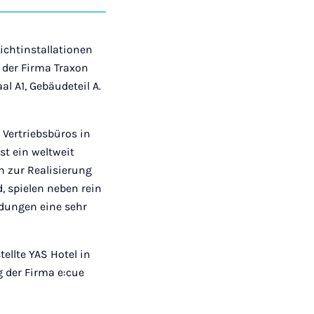
auf
auf
auf
über
kopieren
tagram
Facebook
Xing
LinkedIn
E-
Mail
ichtinstallationen
) der Firma Traxon
aal A1, Gebäudeteil A.
 Vertriebsbüros in
st ein weltweit
 zur Realisierung
, spielen neben rein
dungen eine sehr
ellte YAS Hotel in
g der Firma e:cue