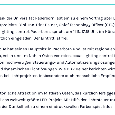
auf
Ins
k der Universität Paderborn lädt ein zu einem Vortrag über L
projekte. Dipl.-Ing. Dirk Beiner, Chief Technology Officer (CTO
ighting control, Paderborn, spricht am 11.11., 17.15 Uhr, im Hörs
zlich eingeladen. Der Eintritt ist frei.
ue hat seinen Hauptsitz in Paderborn und ist mit regionalen
 Asien und im Nahen Osten vertreten. e:cue lighting control i
von hochwertigen Steuerungs- und Automatisierungslösungen
d dynamischen Lichtlösungen. Wie Dirk Beiner berichten wird
n bei Lichtprojekten insbesondere auch menschliche Empfin
tonische Attraktion im Mittleren Osten, das kürzlich fertiggest
ll das weltweit größte LED-Projekt. Mit Hilfe der Lichtsteuerun
n der Dunkelheit zu einem eindrucksvollen Farbenspiel. Infos: