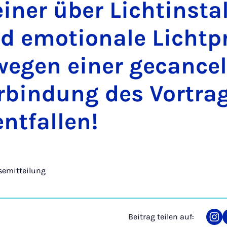
­ner über Lichtin­stal­l
 emo­ti­o­na­le Licht­pr
­gen ei­ner ge­can­cel
r­bin­dung des Vor­tra
ent­fal­len!
semitteilung
Beitrag teilen auf:
Tei