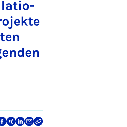
a­ti­o­
o­jek­te
­ten
­gen­den
len
Teilen
Teilen
Teilen
Teilen
Link