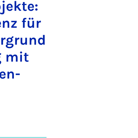
jek­te:
enz für
er­grund
ng mit
nen­