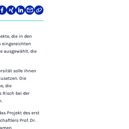
len
Teilen
Teilen
Teilen
Teilen
Link
auf
auf
auf
über
kopieren
tagram
Facebook
Xing
LinkedIn
E-
Mail
ekte, die in den
 eingereichten
e ausgewählt, die
sität solle ihnen
zusetzen. Die
e, die
 Risch bei der
n.
as Projekt des erst
aftlers Prof. Dr.
nsamen