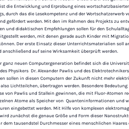
ist die Entwicklung und Erprobung eines wortschatzbasierte
ngs, durch das die Lesekompetenz und der Wortschatzerwerb v
nd gefördert werden. Mit den im Rahmen des Projekts zu ent
ien und didaktischen Empfehlungen sollen für den Schulallta
tgestellt werden, mit denen gerade auch Kinder mit Migrati
önnen. Der erste Einsatz dieser Unterrichtsmaterialien soll 
d anschließend auf seine Wirksamkeit überprüft werden.
r ganz neuen Computergeneration befindet sich die Universit
des Physikers Dr. Alexander Pawlis und des Elektrotechnikers
nen sollen in diesen Computern der Zukunft nicht mehr elektr
 also Lichtteilchen, übertragen werden. Besondere Bedeutung
e von Pawlis und Stallein gewinnen, die mit Fluor-Atomen r
nzelnen Atome als Speicher von Quanteninformationen und we
uren eingebettet werden. Mit Hilfe von komplexen elektroma
wird zunächst die genaue Größe und Form dieser Nanostruk
r dem tausendstel Durchmesser eines menschlichen Haares e