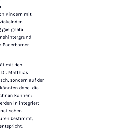
n
on Kindern mit
wickelnden
g geeignete
onshintergrund
an Paderborner
ät mit den
 Dr. Matthias
isch, sondern auf der
 könnten dabei die
echnen können:
rden in integriert
gnetischen
turen bestimmt,
ntspricht.