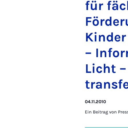
für fä­c
För­de­
Kin­der
– In­for
Licht – 
trans­fe
04.11.2010
Ein Beitrag von
Pres