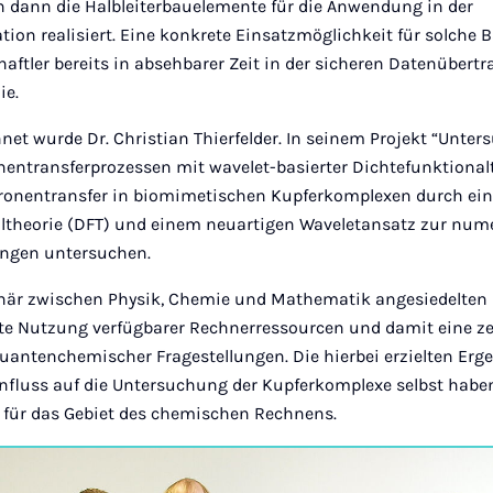
 dann die Halbleiterbauelemente für die Anwendung in der
n realisiert. Eine konkrete Einsatzmöglichkeit für solche
aftler bereits in absehbarer Zeit in der sicheren Datenübert
ie.
net wurde Dr. Christian Thierfelder. In seinem Projekt “Unte
entransferprozessen mit wavelet-basierter Dichtefunktionalt
ktronentransfer in biomimetischen Kupferkomplexen durch e
ltheorie (DFT) und einem neuartigen Waveletansatz zur num
ngen untersuchen.
linär zwischen Physik, Chemie und Mathematik angesiedelten P
nte Nutzung verfügbarer Rechnerressourcen und damit eine 
quantenchemischer Fragestellungen. Die hierbei erzielten Erg
influss auf die Untersuchung der Kupferkomplexe selbst habe
e für das Gebiet des chemischen Rechnens.