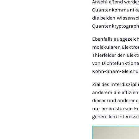
Anschließend werden
Quantenkommunikatio
die beiden Wissensch
Quantenkryptograph
Ebenfalls ausgezeich
molekularen Elektron
Thierfelder den Ele
von Dichtefunktiona
Kohn-Sham-Gleichu
Ziel des interdiszip
anderem die effizie
dieser und anderer 
nur einen starken E
generellem Interess