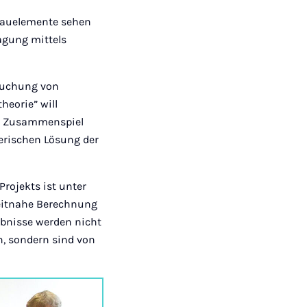
 Bauelemente sehen
ragung mittels
rsuchung von
heorie” will
in Zusammenspiel
erischen Lösung der
rojekts ist unter
zeitnahe Berechnung
ebnisse werden nicht
n, sondern sind von