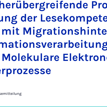
her­über­grei­fen­de Pro­
rung der Le­se­kom­pe­t
 mit Mi­gra­ti­ons­hin­t
­ma­ti­ons­ver­a­r­bei­tu
Mo­le­ku­la­re Elek­tro­
r­pro­zes­se
semitteilung