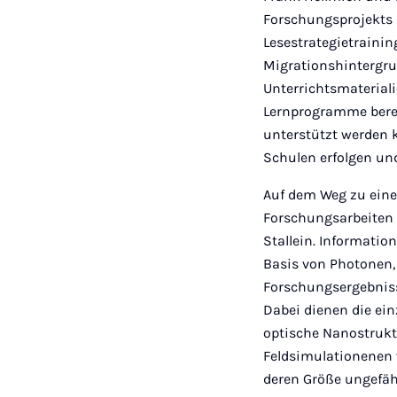
Forschungsprojekts 
Lesestrategietraini
Migrationshintergru
Unterrichtsmaterial
Lernprogramme berei
unterstützt werden k
Schulen erfolgen un
Auf dem Weg zu eine
Forschungsarbeiten 
Stallein. Informatio
Basis von Photonen,
Forschungsergebniss
Dabei dienen die ei
optische Nanostrukt
Feldsimulationenen 
deren Größe ungefäh