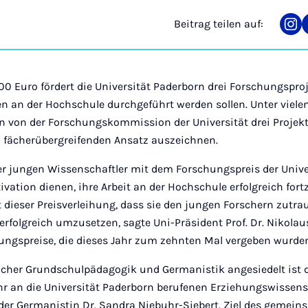
Beitrag teilen auf:
Tei
auf
Ins
0 Euro fördert die Universität Paderborn drei Forschungsproj
n der Hochschule durchgeführt werden sollen. Unter vielen
von der Forschungskommission der Universität drei Projekt
en fächerübergreifenden Ansatz auszeichnen.
r jungen Wissenschaftler mit dem Forschungspreis der Univer
vation dienen, ihre Arbeit an der Hochschule erfolgreich fort
t dieser Preisverleihung, dass sie den jungen Forschern zutrau
rfolgreich umzusetzen, sagte Uni-Präsident Prof. Dr. Nikolaus
ungspreise, die dieses Jahr zum zehnten Mal vergeben wurde
ächer Grundschulpädagogik und Germanistik angesiedelt ist d
r an die Universität Paderborn berufenen Erziehungswissensch
der Germanistin Dr. Sandra Niebuhr-Siebert. Ziel des gemei