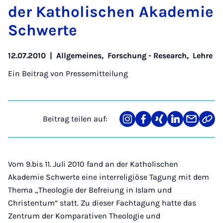
der Ka­tho­li­schen Aka­de­mie
Schwer­te
12.07.2010
|
Allgemeines
,
Forschung - Research
,
Lehre
Ein Beitrag von
Pressemitteilung
Beitrag teilen auf:
Teilen
Teilen
Teilen
Teilen
Teilen
Link
auf
auf
auf
auf
über
kopi
Instagram
Facebook
Xing
LinkedIn
E-
Mail
Vom 9.bis 11. Juli 2010 fand an der Katholischen
Akademie Schwerte eine interreligiöse Tagung mit dem
Thema „Theologie der Befreiung in Islam und
Christentum“ statt. Zu dieser Fachtagung hatte das
Zentrum der Komparativen Theologie und