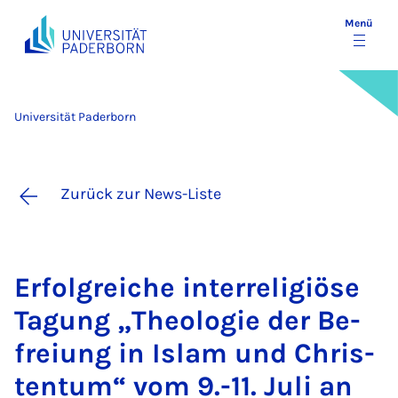
Menü
Universität Paderborn
Zurück zur News-Liste
Er­folg­rei­che in­ter­re­li­gi­öse
Ta­gung „Theo­lo­gie der Be­
frei­ung in Is­lam und Chris­
ten­tum“ vom 9.-11. Ju­li an