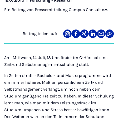
12.07.2010
|
Forschung - Research
Ein Beitrag von
Pressemitteilung Campus Consult e.V.
Beitrag teilen auf:
Teilen
Teilen
Teilen
Teilen
Teilen
Link
auf
auf
auf
auf
über
kopi
Instagram
Facebook
Xing
LinkedIn
E-
Mail
Am Mittwoch, 14. Juli, 18 Uhr, findet im G-Hörsaal eine
Zeit-und Selbstmanagementschulung statt.
In Zeiten straffer Bachelor- und Masterprogramme wird
ein immer höheres Maß an persönlichem Zeit- und
Selbstmanagement verlangt, um noch neben dem
Studium genügend Freizeit zu haben. In dieser Schulung
lernt man, wie man mit dem Leistungsdruck im
Studium umgehen und Stress besser bewältigen kann.
Des Weiteren werden den Teilnehmern der Schulung