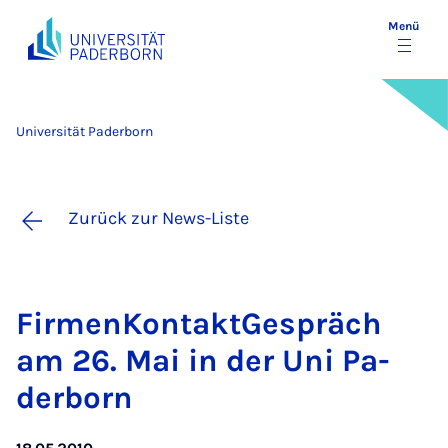
Menü
Universität Paderborn
Zurück zur News-Liste
Fir­men­Kon­takt­Ge­spräch
am 26. Mai in der Uni Pa­
der­born