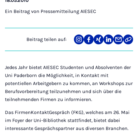
18.05.2010
Ein Beitrag von
Pressemitteilung AIESEC
Beitrag teilen auf:
Teilen
Teilen
Teilen
Teilen
Teilen
Link
auf
auf
auf
auf
über
kopi
Instagram
Facebook
Xing
LinkedIn
E-
Mail
Jedes Jahr bietet AIESEC Studenten und Absolventen der
Uni Paderborn die Möglichkeit, in Kontakt mit
potentiellen Arbeitgebern zu kommen, an Workshops zur
Berufsvorbereitung teilzunehmen und sich über die
teilnehmenden Firmen zu informieren.
Das FirmenKontaktGespräch (FKG), welches am 26. Mai
im Foyer der Uni-Bibliothek stattfindet, bietet dabei
interessante Gesprächspartner aus diversen Branchen.