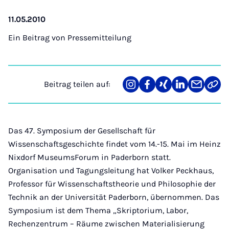
11.05.2010
Ein Beitrag von
Pressemitteilung
Beitrag teilen auf:
Teilen
Teilen
Teilen
Teilen
Teilen
Link
auf
auf
auf
auf
über
kopi
Instagram
Facebook
Xing
LinkedIn
E-
Mail
Das 47. Symposium der Gesellschaft für
Wissenschaftsgeschichte findet vom 14.-15. Mai im Heinz
Nixdorf MuseumsForum in Paderborn statt.
Organisation und Tagungsleitung hat Volker Peckhaus,
Professor für Wissenschaftstheorie und Philosophie der
Technik an der Universität Paderborn, übernommen. Das
Symposium ist dem Thema „Skriptorium, Labor,
Rechenzentrum – Räume zwischen Materialisierung