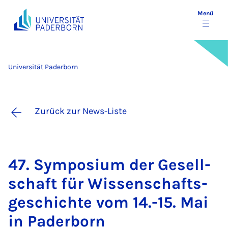
Menü
Universität Paderborn
Zurück zur News-Liste
47. Sym­po­si­um der Ge­sell­
schaft für Wis­sen­schafts­
ge­schich­te vom 14.-15. Mai
in Pa­der­born