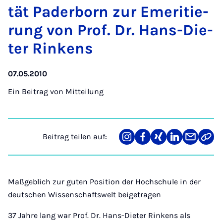
tät Pa­der­born zur Eme­ri­tie­
rung von Prof. Dr. Hans-Die­
ter Rin­kens
07.05.2010
Ein Beitrag von
Mitteilung
Beitrag teilen auf:
Teilen
Teilen
Teilen
Teilen
Teilen
Link
auf
auf
auf
auf
über
kopi
Instagram
Facebook
Xing
LinkedIn
E-
Mail
Maßgeblich zur guten Position der Hochschule in der
deutschen Wissenschaftswelt beigetragen
37 Jahre lang war Prof. Dr. Hans-Dieter Rinkens als