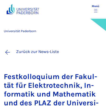
Menü
Universität Paderborn
Zurück zur News-Liste
Fest­kol­lo­qui­um der Fa­kul­
tät für Elek­tro­tech­nik, In­
for­ma­tik und Ma­the­ma­tik
und des PLAZ der Uni­ver­si­