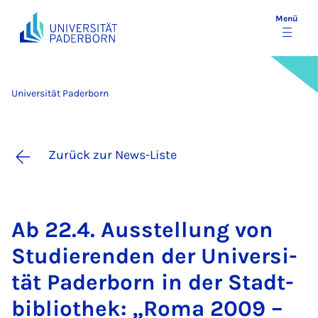
Menü
Universität Paderborn
Zurück zur News-Liste
Ab 22.4. Ausstel­lung von
Stu­die­ren­den der Uni­ver­si­
tät Pa­der­born in der Stadt­
bi­blio­thek: „Ro­ma 2009 –