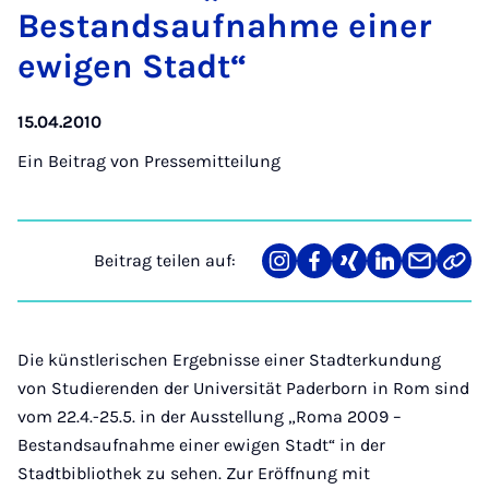
Be­stands­auf­nah­me ei­ner
ewi­gen Stadt“
15.04.2010
Ein Beitrag von
Pressemitteilung
Beitrag teilen auf:
Teilen
Teilen
Teilen
Teilen
Teilen
Link
auf
auf
auf
auf
über
kopi
Instagram
Facebook
Xing
LinkedIn
E-
Mail
Die künstlerischen Ergebnisse einer Stadterkundung
von Studierenden der Universität Paderborn in Rom sind
vom 22.4.-25.5. in der Ausstellung „Roma 2009 –
Bestandsaufnahme einer ewigen Stadt“ in der
Stadtbibliothek zu sehen. Zur Eröffnung mit